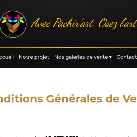
Avec Pachir'art, Osez l'art
ccueil
Notre projet
Nos galeries de vente
▾
Contact
ditions Générales de V