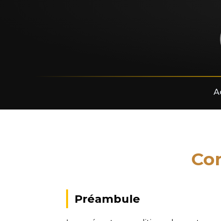
A
Con
Préambule