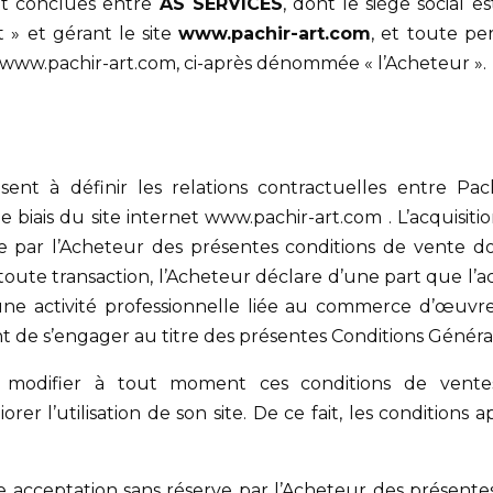
nt conclues entre
AS SERVICES
, dont le siège social 
 » et gérant le site
www.pachir-art.com
, et toute p
et www.pachir-art.com, ci-après dénommée « l’Acheteur ».
ent à définir les relations contractuelles entre Pach
e biais du site internet www.pachir-art.com . L’acquisitio
 par l’Acheteur des présentes conditions de vente don
te transaction, l’Acheteur déclare d’une part que l’ac
ne activité professionnelle liée au commerce d’œuvres 
nt de s’engager au titre des présentes Conditions Généra
 de modifier à tout moment ces conditions de vente
er l’utilisation de son site. De ce fait, les conditions a
 acceptation sans réserve par l’Acheteur des présentes 