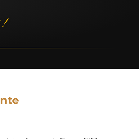
 !
ente