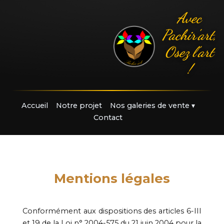
Avec
Pachir'art,
Osez l'art
!
Accueil
Notre projet
Nos galeries de vente
▾
Contact
Mentions légales
Conformément aux dispositions des articles 6-III
et 19 de la Loi n° 2004-575 du 21 juin 2004 pour la