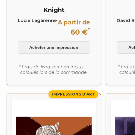
Knight
Lucie Lagarenne
David Bi
A partir de
*
60 €
Acheter une impression
Ac
* Frais de livraison non inclus —
* Frais 
calculés lors de la commande.
calcul
IMPRESSIONS D'ART