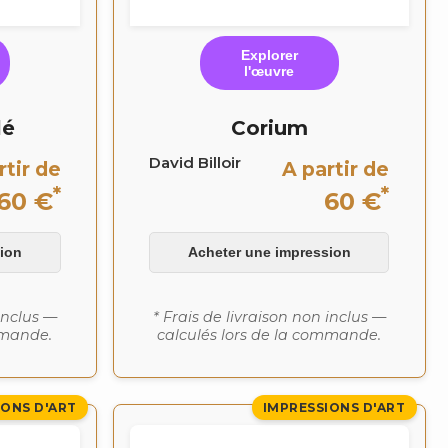
Explorer
l'œuvre
lé
Corium
David Billoir
rtir de
A partir de
*
*
60 €
60 €
ion
Acheter une impression
 inclus —
* Frais de livraison non inclus —
mmande.
calculés lors de la commande.
IONS D'ART
IMPRESSIONS D'ART