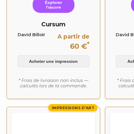
Explorer
l'œuvre
Cursum
David Billoir
David Bi
A partir de
*
60 €
Acheter une impression
Ac
* Frais de livraison non inclus —
* Frais 
calculés lors de la commande.
calcul
IMPRESSIONS D'ART