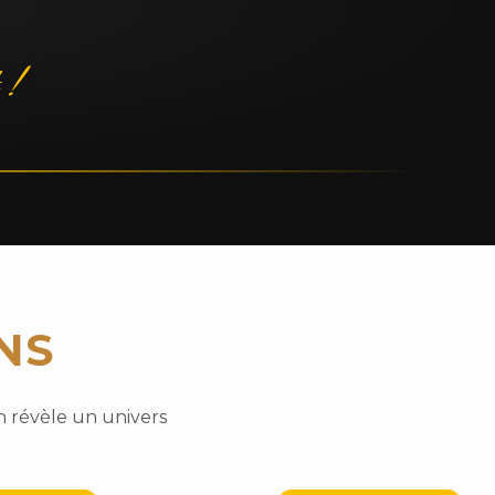
 !
NS
n révèle un univers