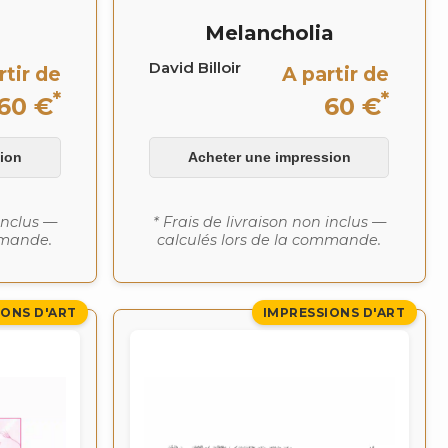
Melancholia
David Billoir
rtir de
A partir de
*
*
60 €
60 €
ion
Acheter une impression
 inclus —
* Frais de livraison non inclus —
mmande.
calculés lors de la commande.
IONS D'ART
IMPRESSIONS D'ART