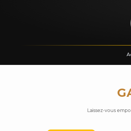
A
G
Laissez-vous empor