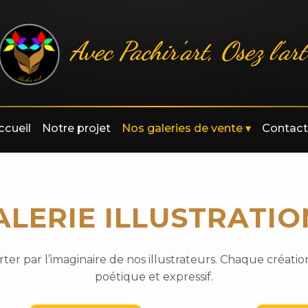
Avec Pachir'art, Osez l'art
ccueil
Notre projet
Nos galeries de vente
▾
Contact
ALERIE ILLUSTRATIO
ter par l’imaginaire de nos illustrateurs. Chaque créatio
poétique et expressif.