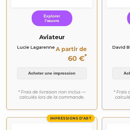
Explorer
l'œuvre
Aviateur
Lucie Lagarenne
David Bi
A partir de
*
60 €
Acheter une impression
Ac
* Frais de livraison non inclus —
* Frais 
calculés lors de la commande.
calcul
IMPRESSIONS D'ART