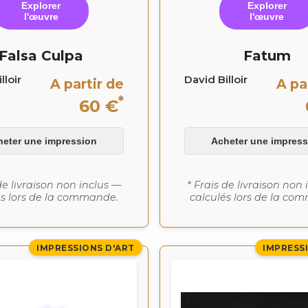
Explorer
Explorer
l'œuvre
l'œuvre
Falsa Culpa
Fatum
lloir
David Billoir
A partir de
A pa
*
60 €
heter une impression
Acheter une impress
de livraison non inclus —
* Frais de livraison non
és lors de la commande.
calculés lors de la co
IMPRESSIONS D'ART
IMPRESS