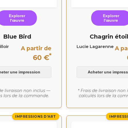
Explorer
Explorer
l'œuvre
l'œuvre
Blue Bird
Chagrin étoi
lloir
Lucie Lagarenne
A partir de
A pa
*
60 €
heter une impression
Acheter une impress
de livraison non inclus —
* Frais de livraison non
és lors de la commande.
calculés lors de la co
IMPRESSIONS D'ART
IMPRESS