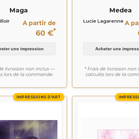
Maga
Medea
lloir
Lucie Lagarenne
A partir de
A pa
*
60 €
heter une impression
Acheter une impress
de livraison non inclus —
* Frais de livraison non
és lors de la commande.
calculés lors de la co
IMPRESSIONS D'ART
IMPRESS