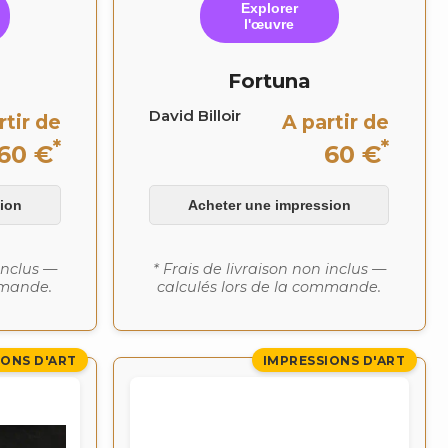
Explorer
l'œuvre
Fortuna
David Billoir
rtir de
A partir de
*
*
60 €
60 €
ion
Acheter une impression
 inclus —
* Frais de livraison non inclus —
mmande.
calculés lors de la commande.
IONS D'ART
IMPRESSIONS D'ART