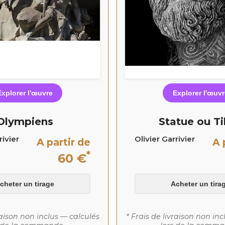
Explorer l'œuvre
Explorer l'œuvr
Olympiens
Statue ou Ti
rivier
Olivier Garrivier
A partir de
A 
*
60 €
cheter un tirage
Acheter un tira
raison non inclus — calculés
* Frais de livraison non in