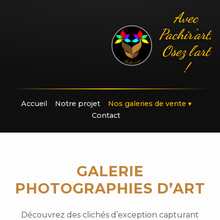
Avec
Pachir'art,
Osez l'art
!
Accueil
Notre projet
Nos galeries de vente
▾
Contact
GALERIE
PHOTOGRAPHIES D’ART
Découvrez des clichés d’exception capturant