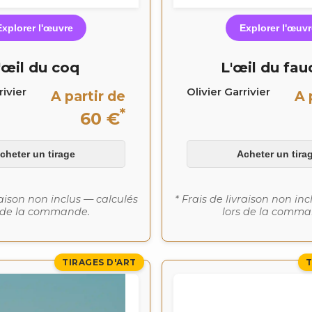
Explorer l'œuvre
Explorer l'œuvr
'œil du coq
L'œil du fa
rivier
Olivier Garrivier
A partir de
A 
*
60 €
cheter un tirage
Acheter un tira
raison non inclus — calculés
* Frais de livraison non in
s de la commande.
lors de la comma
TIRAGES D'ART
T