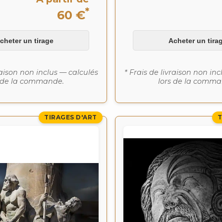
*
60 €
cheter un tirage
Acheter un tira
raison non inclus — calculés
* Frais de livraison non in
s de la commande.
lors de la comma
TIRAGES D'ART
T