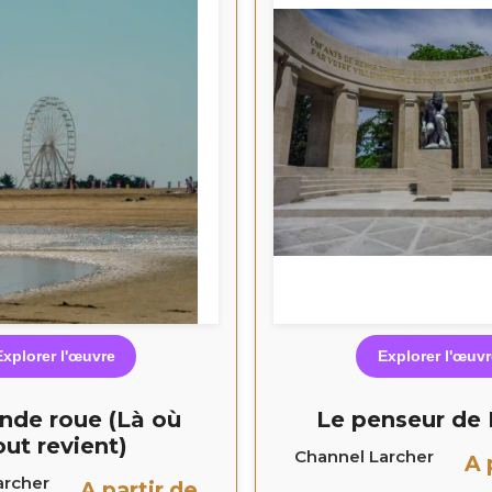
Explorer l'œuvre
Explorer l'œuvr
nde roue (Là où
Le penseur de
out revient)
Channel Larcher
A 
archer
A partir de