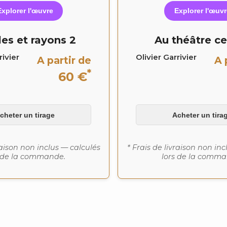
Explorer l'œuvre
Explorer l'œuvr
les et rayons 2
Au théâtre ce
rivier
Olivier Garrivier
A partir de
A 
*
60 €
cheter un tirage
Acheter un tira
raison non inclus — calculés
* Frais de livraison non in
s de la commande.
lors de la comma