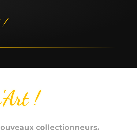
 !
'Art !
 nouveaux collectionneurs.