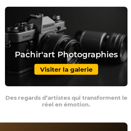
Pachir'art
Photographies
Visiter la galerie
Des regards d’artistes qui transforment le
réel en émotion.