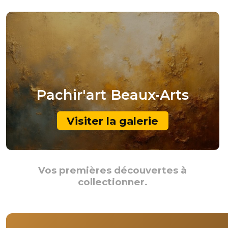
Pachir'art
Beaux-Arts
Visiter la galerie
Vos premières découvertes à
collectionner.