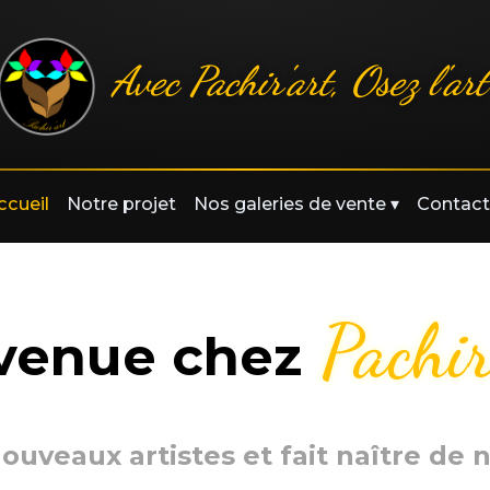
Avec Pachir'art, Osez l'art
ccueil
Notre projet
Nos galeries de vente
▾
Contact
Pachir
venue chez
nouveaux artistes et fait naître de