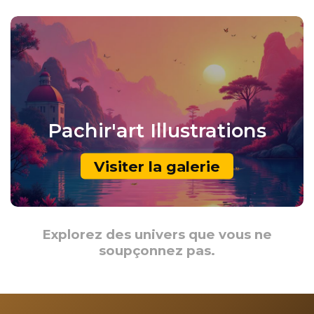
Pachir'art
Illustrations
Visiter la galerie
Explorez des univers que vous ne
soupçonnez pas.